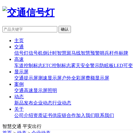
主页
交通
信号灯
信号机
倒计时
智慧斑马线
智慧预警哨兵
杆件标牌
高速
车道控制标志
ETC控制标志
雾天安全警示
防眩板
LED可
显示屏
交通提示屏
测速显示屏
户外全彩屏
费额显示屏
案例
交通
高速
显示屏
照明
动态
新品发布
企业动态
行业动态
关于
公司介绍
资质证书
供应链合作
加入我们
联系我们
智慧交通 平安出行
首页
>
动态
>
企业动态