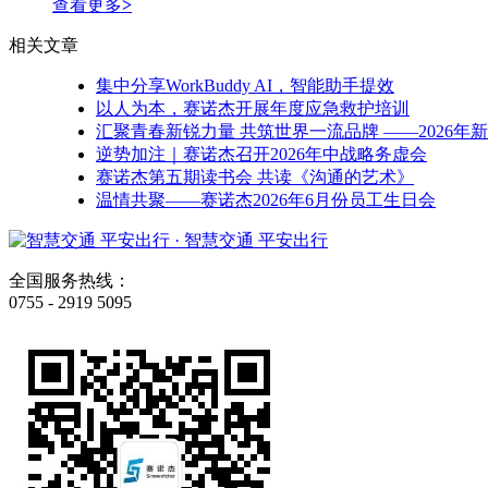
查看更多
>
相关文章
集中分享WorkBuddy AI，智能助手提效
以人为本，赛诺杰开展年度应急救护培训
汇聚青春新锐力量 共筑世界一流品牌 ——2026年
逆势加注｜赛诺杰召开2026年中战略务虚会
赛诺杰第五期读书会 共读《沟通的艺术》
温情共聚——赛诺杰2026年6月份员工生日会
· 智慧交通 平安出行
全国服务热线：
0755 - 2919 5095