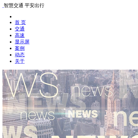
智慧交通 平安出行
首 页
交通
高速
显示屏
案例
动态
关于