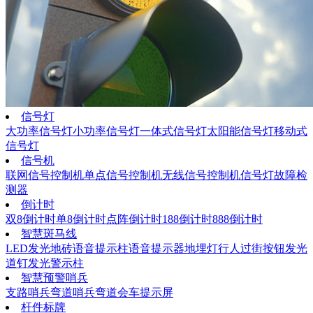
信号灯
大功率信号灯
小功率信号灯
一体式信号灯
太阳能信号灯
移动式
信号灯
信号机
联网信号控制机
单点信号控制机
无线信号控制机
信号灯故障检
测器
倒计时
双8倒计时
单8倒计时
点阵倒计时
188倒计时
888倒计时
智慧斑马线
LED发光地砖
语音提示柱
语音提示器
地埋灯
行人过街按钮
发光
道钉
发光警示柱
智慧预警哨兵
支路哨兵
弯道哨兵
弯道会车提示屏
杆件标牌