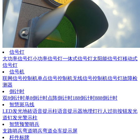
信号灯
大功率信号灯
小功率信号灯
一体式信号灯
太阳能信号灯
移动式
信号灯
信号机
联网信号控制机
单点信号控制机
无线信号控制机
信号灯故障检
测器
倒计时
双8倒计时
单8倒计时
点阵倒计时
188倒计时
888倒计时
智慧斑马线
LED发光地砖
语音提示柱
语音提示器
地埋灯
行人过街按钮
发光
道钉
发光警示柱
智慧预警哨兵
支路哨兵
弯道哨兵
弯道会车提示屏
杆件标牌