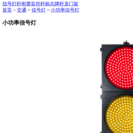
信号灯杆
电警监控杆
标志牌杆
龙门架
首页
>
交通
>
信号灯
>
小功率信号灯
小功率信号灯