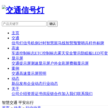
主页
交通
信号灯
信号机
倒计时
智慧斑马线
智慧预警哨兵
杆件标牌
高速
车道控制标志
ETC控制标志
雾天安全警示
防眩板
LED可
显示屏
交通提示屏
测速显示屏
户外全彩屏
费额显示屏
案例
交通
高速
显示屏
照明
动态
新品发布
企业动态
行业动态
关于
公司介绍
资质证书
供应链合作
加入我们
联系我们
智慧交通 平安出行
首页
>
动态
>
行业动态