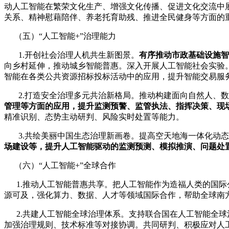
动人工智能在繁荣文化生产、增强文化传播、促进文化交流中
关系、精神慰藉陪伴、养老托育助残、推进全民健身等方面的
（五）“人工智能+”治理能力
1.开创社会治理人机共生新图景。
有序推动市政基础设施智
向乡村延伸，推动城乡智能普惠。深入开展人工智能社会实验
智能在各类公共资源招标投标活动中的应用，提升智能交易服
2.打造安全治理多元共治新格局。推动构建面向自然人、数
管理等方面的应用，提升监测预警、监管执法、指挥决策、现
精准识别、态势主动研判、风险实时处置等能力。
3.共绘美丽中国生态治理新画卷。提高空天地海一体化动态
场建设等，提升人工智能驱动的监测预测、模拟推演、问题处
（六）“人工智能+”全球合作
1.推动人工智能普惠共享。把人工智能作为造福人类的国际
源可及，强化算力、数据、人才等领域国际合作，帮助全球南
2.共建人工智能全球治理体系。支持联合国在人工智能全球
加强治理规则、技术标准等对接协调。共同研判、积极应对人