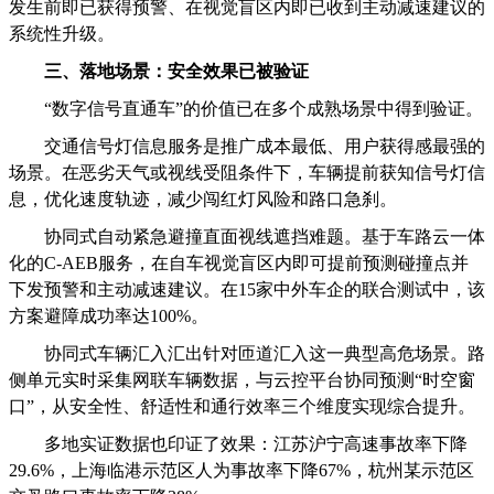
发生前即已获得预警、在视觉盲区内即已收到主动减速建议的
系统性升级。
三、落地场景：安全效果已被验证
“数字信号直通车”的价值已在多个成熟场景中得到验证。
交通信号灯信息服务是推广成本最低、用户获得感最强的
场景。在恶劣天气或视线受阻条件下，车辆提前获知信号灯信
息，优化速度轨迹，减少闯红灯风险和路口急刹。
协同式自动紧急避撞直面视线遮挡难题。基于车路云一体
化的C-AEB服务，在自车视觉盲区内即可提前预测碰撞点并
下发预警和主动减速建议。在15家中外车企的联合测试中，该
方案避障成功率达100%。
协同式车辆汇入汇出针对匝道汇入这一典型高危场景。路
侧单元实时采集网联车辆数据，与云控平台协同预测“时空窗
口”，从安全性、舒适性和通行效率三个维度实现综合提升。
多地实证数据也印证了效果：江苏沪宁高速事故率下降
29.6%，上海临港示范区人为事故率下降67%，杭州某示范区