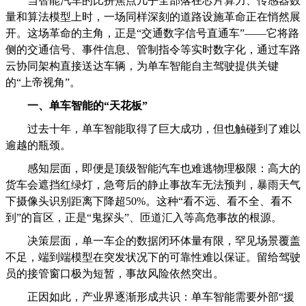
当智能汽车的比拼焦点几乎全部落在芯片算力、传感器数
量和算法模型上时，一场同样深刻的道路设施革命正在悄然展
开。这场革命的主角，正是“交通数字信号直通车”——它将路
侧的交通信号、事件信息、管制指令等实时数字化，通过车路
云协同架构直接送达车辆，为单车智能自主驾驶提供关键
的“上帝视角”。
一、单车智能的“天花板”
过去十年，单车智能取得了巨大成功，但也触碰到了难以
逾越的瓶颈。
感知层面，即便是顶级智能汽车也难逃物理极限：高大的
货车会遮挡红绿灯，急弯后的静止事故车无法预判，暴雨天气
下摄像头识别距离下降超50%。这种“看不远、看不全、看不
到”的盲区，正是“鬼探头”、匝道汇入等高危事故的根源。
决策层面，单一车企的数据闭环体量有限，罕见场景覆盖
不足，端到端模型在突发状况下的可靠性难以保证。留给驾驶
员的接管窗口极为短暂，事故风险依然突出。
正因如此，产业界逐渐形成共识：单车智能需要外部“援