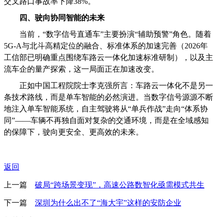
交叉路口事故率下降38%。
四、驶向协同智能的未来
当前，“数字信号直通车”主要扮演“辅助预警”角色。随着
5G-A与北斗高精定位的融合、标准体系的加速完善（2026年
工信部已明确重点围绕车路云一体化加速标准研制），以及主
流车企的量产探索，这一局面正在加速改变。
正如中国工程院院士李克强所言：车路云一体化不是另一
条技术路线，而是单车智能的必然演进。当数字信号源源不断
地注入单车智能系统，自主驾驶将从“单兵作战”走向“体系协
同”——车辆不再独自面对复杂的交通环境，而是在全域感知
的保障下，驶向更安全、更高效的未来。
返回
上一篇
破局“跨场景变现”，高速公路数智化亟需模式共生
下一篇
深圳为什么出不了“海大宇”这样的安防企业