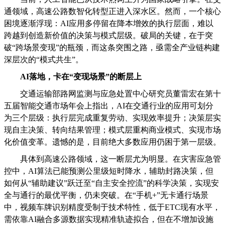
通领域，高速公路数智化转型正进入深水区。然而，一个核心
困境逐渐浮现：AI应用多停留在降本增效的执行层面，难以
跨越到创造新价值的决策与模式层级。破局的关键，在于突
破“跨场景变现”的瓶颈，而这条突围之路，亟需全产业链构建
深层次的“模式共生”。
AI落地，卡在“变现场景”的断层上
交通运输部路网监测与应急处置中心研究员董雷宏在第十
五届智能交通市场年会上指出，AI在交通行业的应用可划分
为三个层级：执行层完成重复劳动、实现效率提升；决策层实
现自主决策、转向结果管理；模式层重构商业模式、实现市场
化价值变革。遗憾的是，目前绝大多数应用仍困于第一层级。
具体到高速公路领域，这一断层尤为明显。在灾害应急管
控中，AI算法已能预测公里级短时降水，辅助封路决策，但
如何从“辅助建议”跃迁至“自主安全控流”的科学决策，实现安
全与通行的最优平衡，仍未突破。在“手机+”无卡通行场景
中，视频车牌识别精度受制于技术特性，低于ETC现有水平，
需依靠AI融合多源数据实现精准轨迹拟合，但在不增加设施