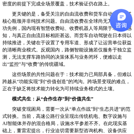
密度的前提下完成全场景覆盖，技术验证仍在路上。
更关键的是，备受关注的自由流收费和货车自动驾驶，其
核心瓶颈并非纯技术问题。自由流收费在全球尚无万公里级成
功先例，国内现有智慧收费站、收费机器人等局限于车道级感
知，与真正自由流目标相距甚远。而货车自动驾驶在日本得以
持续推进，关键在于设置了专用车道、形成了让运营单位获益
的清晰商业模式。反观国内，路侧智能设施若仅服务于独立监
测，无法支撑车路协同的决策体系与业务闭环，便难以走
出“监控”与“收费”的传统疆域。
这些场景的共性问题在于：技术能力已局部具备，但难以
跨越从“功能实现”到“价值创造”的鸿沟。跨场景变现的难点，
正在于缺乏将技术能力转化为可持续业务模式的土壤。
模式共生：从“合作生存”到“价值共生”
突破变现困局，需要一次从“单点作战”到“生态共进”的范
式转换。当前，高速公路行业呈现出传统机电、数字设施与
AI智能体并存的混合格局，设施水平参差不齐。在此现实基
础上，董雷宏提出，行业迫切需要新型咨询机构、设备供应